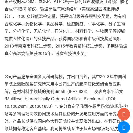
识产权的XO-SM、XOKP、ATPIO等一系列超声波微波（调频）催化
合成/萃取/消解仪、微波高温气氛烧结炉（实现高温区域搅拌旋
转）、-120℃超低温检定槽，获得省部级等多项科技奖励，为有机
合成化学、药物化学、食品科学、检疫防疫、军事化学、分子生物
学、分析化学、无机化学、石油化工、材料科学、生物医学等领域
提供人性化设计的科技产品。获得国家级和省市级科技奖励5项，
2013年南京市科技进步奖、2015年教育部科技进步奖，多用途微波
真空高温烧结炉获2015年江苏省科技进步奖。
公司产品遍布全国各大科研院校，并出口海外，其中2013年中国科
学院上海硅酸盐研究所采用本公司生产的超声波微波组合反应系
统，在材料科学领域的期刊Small（IF=7.823）上发表高水平论文
“Multilevel Hierarchically Ordered Artificial Biomineral（DOI:
10.1002/smll.201301633）”, 充分肯定了我司在超声场/微波场/热力
场等多物理场高效协同技术及其设备的开发与应用方面的研究。此
外，产品长期供应国内各大科研院校并实现海外出口，在科研仪器
领域拥有稳定客户基础。我司将继续专注于超声场/微波场/热力场等