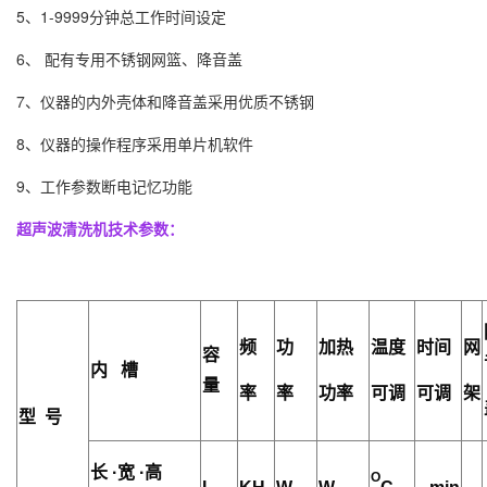
5、1-9999分钟总工作时间设定
6、 配有专用不锈钢网篮、降音盖
7、仪器的内外壳体和降音盖采用优质不锈钢
8、仪器的操作程序采用单片机软件
9、工作参数断电记忆功能
超声波清洗机技术参数：
频
功
加热
温度
时间
网
容
内 槽
量
率
率
功率
可调
可调
架
型 号
长 ·宽 ·高
O