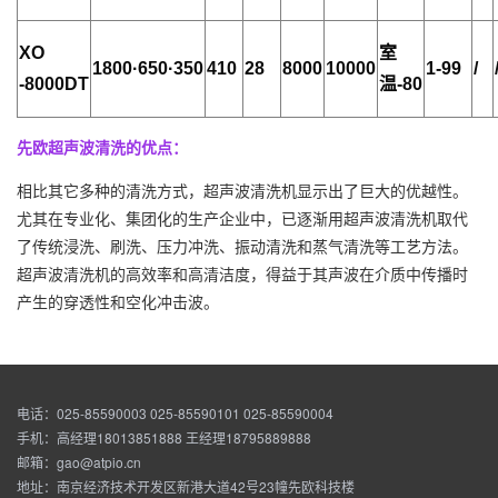
XO
室
1800·650·350
410
28
8000
10000
1-99
/
-8000DT
温-80
先欧超声波清洗的优点：
相比其它多种的清洗方式，超声波清洗机显示出了巨大的优越性。
尤其在专业化、集团化的生产企业中，已逐渐用超声波清洗机取代
了传统浸洗、刷洗、压力冲洗、振动清洗和蒸气清洗等工艺方法。
超声波清洗机的高效率和高清洁度，得益于其声波在介质中传播时
产生的穿透性和空化冲击波。
电话：025-85590003 025-85590101 025-85590004
手机：高经理18013851888 王经理18795889888
邮箱：gao@atpio.cn
地址：南京经济技术开发区新港大道42号23幢先欧科技楼